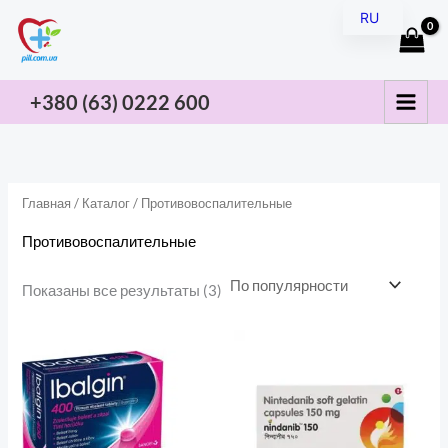
По
Перейти
RU
популярности
к
и
а
UK
содержимому
н
к
+380 (63) 0222
600
и
с
и
а
л
а
Главная
/
Каталог
/ Противовоспалительные
ь
л
Противовоспалительные
н
ь
а
н
Показаны все результаты (3)
я
а
ц
я
е
ц
н
е
а
н