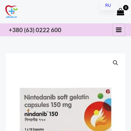
Перейти
RU
к
UK
содержимому
+380 (63) 0222
600
Количество
товара
Нинтеданиб
Нинданиб
(Офев)
150
мг