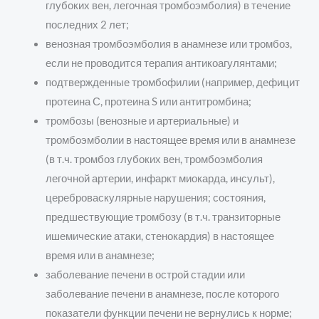
глубоких вен, легочная тромбоэмболия) в течение
последних 2 лет;
венозная тромбоэмболия в анамнезе или тромбоз,
если не проводится терапия антикоагулянтами;
подтвержденные тромбофилии (например, дефицит
протеина С, протеина S или антитромбина;
тромбозы (венозные и артериальные) и
тромбоэмболии в настоящее время или в анамнезе
(в т.ч. тромбоз глубоких вен, тромбоэмболия
легочной артерии, инфаркт миокарда, инсульт),
цереброваскулярные нарушения; состояния,
предшествующие тромбозу (в т.ч. транзиторные
ишемические атаки, стенокардия) в настоящее
время или в анамнезе;
заболевание печени в острой стадии или
заболевание печени в анамнезе, после которого
показатели функции печени не вернулись к норме;