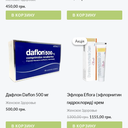
450,00
грн.
В КОРЗИНУ
В КОРЗИНУ
Первоначальная
Текущая
цена
цена:
Акція
Акція
составляла
1155,00 г
1300,00 грн..
Дафлон Daflon 500 мг
Эфлора Eflora (эфлорнитин
гидрохлорид) крем
Женское Здоровье
500,00
грн.
Женское Здоровье
1300,00
грн.
1155,00
грн.
В КОРЗИНУ
В КОРЗИНУ