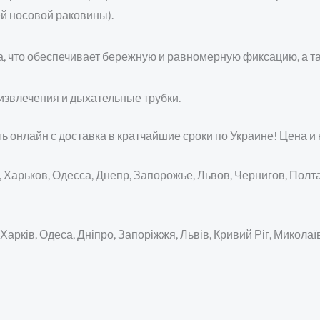
ей носовой раковины).
а, что обеспечивает бережную и равномерную фиксацию, а т
 извлечения и дыхательные трубки.
ь онлайн с доставка в кратчайшие сроки по Украине! Цена и 
Харьков, Одесса, Днепр, Запорожье, Львов, Чернигов, Полта
арків, Одеса, Дніпро, Запоріжжя, Львів, Кривий Ріг, Миколаї