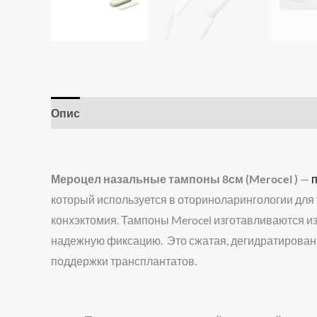
Опис
Отзывы (0)
Мероцел назальные тампоны 8см (Merocel )
—
который используется в оториноларингологии для 
конхэктомия. Тампоны Merocel изготавливаются и
надежную фиксацию. Это сжатая, дегидратированн
поддержки трансплантатов.