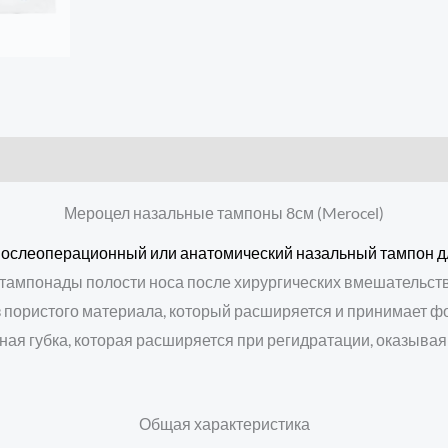
Мероцел назальные тампоны 8см (Merocel)
послеоперационный или анатомический назальный тампон д
тампонады полости носа после хирургических вмешательств, 
з пористого материала, который расширяется и принимает ф
ая губка, которая расширяется при регидратации, оказывая
Общая характеристика