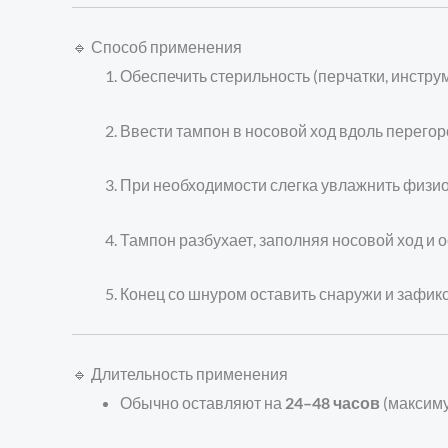
🔹 Способ применения
Обеспечить стерильность (перчатки, инстру
Ввести тампон в носовой ход вдоль перегоро
При необходимости слегка увлажнить физио
Тампон разбухает, заполняя носовой ход и 
Конец со шнуром оставить снаружи и зафикс
🔹 Длительность применения
Обычно оставляют на
24–48 часов
(максиму