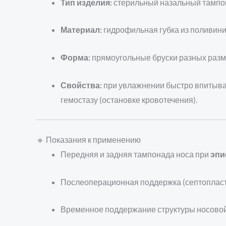
Тип изделия:
стерильный назальный тампон
Материал:
гидрофильная губка из поливинило
Форма:
прямоугольные бруски разных разме
Свойства:
при увлажнении быстро впитывае
гемостазу (остановке кровотечения).
🔹 Показания к применению
Передняя и задняя тампонада носа при
эпи
Послеоперационная поддержка (септопластик
Временное поддержание структуры носовой