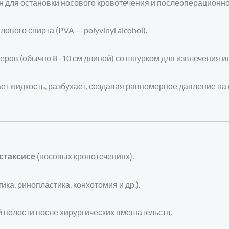
 для остановки носового кровотечения и послеоперационн
вого спирта (PVA — polyvinyl alcohol).
ров (обычно 8–10 см длиной) со шнурком для извлечения ил
т жидкость, разбухает, создавая равномерное давление на 
стаксисе
(носовых кровотечениях).
а, ринопластика, конхотомия и др.).
 полости после хирургических вмешательств.