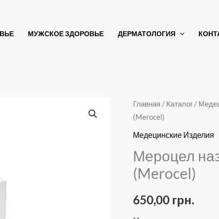
ВЬЕ
МУЖСКОЕ ЗДОРОВЬЕ
ДЕРМАТОЛОГИЯ
КОНТ
Количество
Главная
/
Каталог
/
Медец
(Merocel)
товара
Мероцел
Медецинские Изделия
назальные
Мероцел на
тампоны
(Merocel)
8см
(Merocel)
650,00
грн.