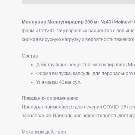
Молнувир Молнупиравир 200 мг №40 (Molnuvir
формы COVID-19 у взрослых пациентов с повыше
снижая вирусную нагрузку и вероятность тяжелого
Состав
Действующее вещество: молнупиравир (Molnu
Форма выпуска: капсулы для перорального
Упаковка: 40 капсул.
Показания к применению
Препарат применяется для лечения COVID-19 легк
заболевания. Наибольшая эффективность достигае
Механизм действия