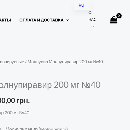
RU
О
UK
НАС
АКТЫ
ОПЛАТА И ДОСТАВКА
вовирусные
/ Молнувир Молнупиравир 200 мг №40
рвоначальная
Текущая
на
цена:
олнупиравир 200 мг №40
ставляла
1900,00 грн..
00,00
грн.
0,00 грн..
р 200 мг №40
.Молнупиравир (Molnupiravir)