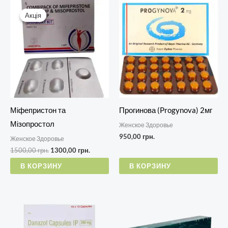
Первоначальная
Текущая
цена
цена:
Акція
Акція
составляла
1300,00 грн..
1500,00 грн..
Міфепристон та
Прогинова (Progynova) 2мг
Мізопростол
Женское Здоровье
950,00
грн.
Женское Здоровье
1500,00
грн.
1300,00
грн.
В КОРЗИНУ
В КОРЗИНУ