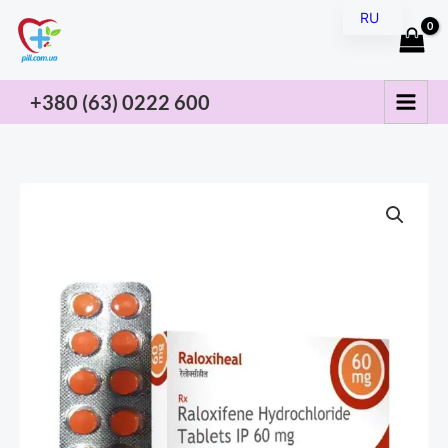
Перейти
RU
к
UK
содержимому
+380 (63) 0222
600
Количество
товара
Ралоксифен
Гидрохлорид
60
мг