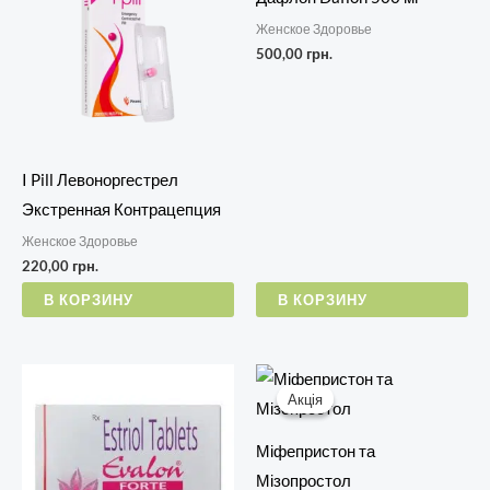
Женское Здоровье
500,00
грн.
I Pill Левоноргестрел
Экстренная Контрацепция
Женское Здоровье
220,00
грн.
В КОРЗИНУ
В КОРЗИНУ
Первоначальная
Текущая
цена
цена:
Акція
Акція
составляла
1300,00 г
1500,00 грн..
Міфепристон та
Мізопростол