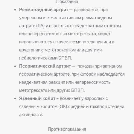
Показания
Ревматоидный артрит —
развивается
при
умеренном и тяжело активном ревматоидном
артрите (РА) у взрослых с неадекватным ответом
или непереносимостью метотрексата, может
использоваться в качестве монотерапии или в
сочетании с метотрексатом или другими
небиологическими БПВП.
Псориатический артрит —
по
казан при активном
псориатическом артрите, при котором наблюдается
неадекватная реакция или непереносимость
метотрексата или других БПВП.
Язвенный колит –
возникает у взрослых с
язвенным колитом (ЯК) средней и тяжелой степени
активности.
Противопоказания