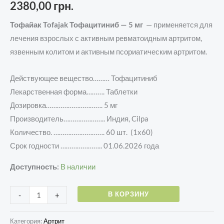
5.00
из 5 на
2380,00
грн.
основе
опроса
пользователя
Тофайак Tofajak
Тофацитиниб — 5 мг
— применяется для
лечения взрослых с активным ревматоидным артритом,
язвенным колитом и активным псориатическим артритом.
Действующее вещество……… То
фацитиниб
Лекарственная форма………. Таблетки
Дозировка…………………………. 5 мг
Производитель………………….. Индия, Cilpa
Количество. ………………………. 60 шт. (1х60)
Срок годности ………………….. 01.06.2026 года
Доступность:
В наличии
В КОРЗИНУ
-
+
Категория:
Артрит