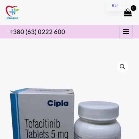
Перейти
RU
к
UK
содержимому
+380 (63) 0222
600
Количество
товара
Тофаяк
Tofajak
-
5
мг